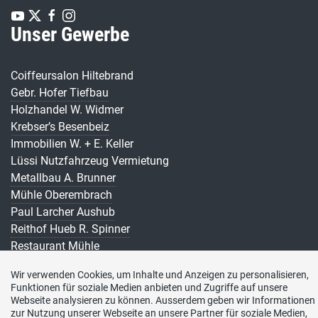
Unser Gewerbe
Coiffeursalon Hiltebrand
Gebr. Hofer Tiefbau
Holzhandel W. Widmer
Krebser’s Besenbeiz
Immobilien W. + E. Keller
Lüssi Nutzfahrzeug Vermietung
Metallbau A. Brunner
Mühle Oberembrach
Paul Larcher Aushub
Reithof Hueb R. Spinner
Restaurant Mühle
Restaurant zur Rose u. Baumann
Wir verwenden Cookies, um Inhalte und Anzeigen zu personalisieren,
Schlosserei F. Moser
Funktionen für soziale Medien anbieten und Zugriffe auf unsere
Susann’s Besenbeiz s. Spinner
Webseite analysieren zu können. Ausserdem geben wir Informationen
zur Nutzung unserer Webseite an unsere Partner für soziale Medien,