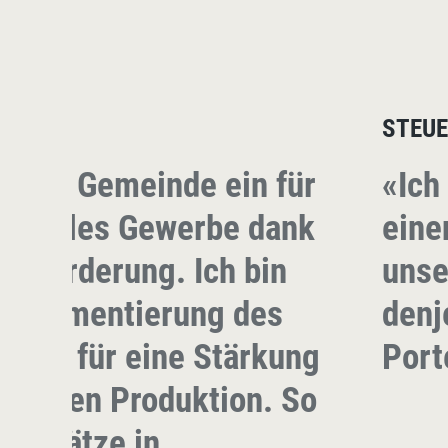
STEU
in der Gemeinde ein für
«Ich
s lokales Gewerbe dank
eine
rtförderung. Ich bin
unse
reglementierung des
denj
 und für eine Stärkung
Port
ftlichen Produktion. So
itsplätze in