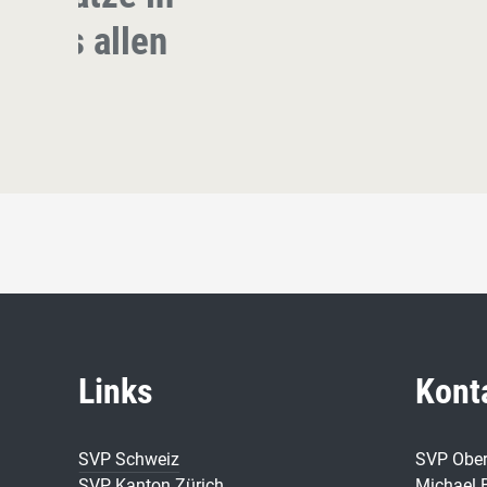
s uns allen
Links
Kont
SVP Schweiz
SVP Obe
SVP Kanton Zürich
Michael 