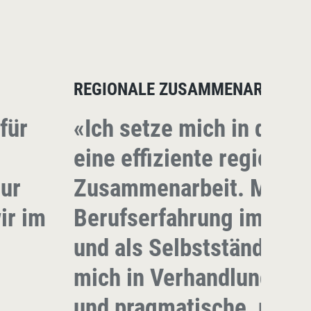
REGIONALE ZUSAMMENARBEIT
für
«Ich setze mich in der G
eine effiziente regionale
nur
Zusammenarbeit. Meine 
ir im
Berufserfahrung im Ges
und als Selbstständige h
mich in Verhandlungen 
und pragmatische, umse