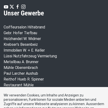
Unser Gewerbe
Coiffeursalon Hiltebrand
Gebr. Hofer Tiefbau
Holzhandel W. Widmer
Krebser’s Besenbeiz
Immobilien W. + E. Keller
Lüssi Nutzfahrzeug Vermietung
Metallbau A. Brunner
Mühle Oberembrach
Paul Larcher Aushub
Reithof Hueb R. Spinner
Restaurant Mühle
Restaurant zur Rose u. Baumann
Wir verwenden Cookies, um Inhalte und Anzeigen zu
Schlosserei F. Moser
personalisieren, Funktionen für soziale Medien anbieten und
Susann’s Besenbeiz s. Spinner
Zugriffe auf unsere Webseite analysieren zu können. Ausserdem