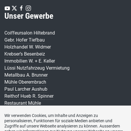
Unser Gewerbe
Coiffeursalon Hiltebrand
Gebr. Hofer Tiefbau
Holzhandel W. Widmer
Krebser’s Besenbeiz
Immobilien W. + E. Keller
Lüssi Nutzfahrzeug Vermietung
Metallbau A. Brunner
Mühle Oberembrach
Paul Larcher Aushub
Reithof Hueb R. Spinner
Restaurant Mühle
Restaurant zur Rose u. Baumann
Wir verwenden Cookies, um Inhalte und Anzeigen zu
Schlosserei F. Moser
personalisieren, Funktionen für soziale Medien anbieten und
Susann’s Besenbeiz s. Spinner
Zugriffe auf unsere Webseite analysieren zu können. Ausserdem