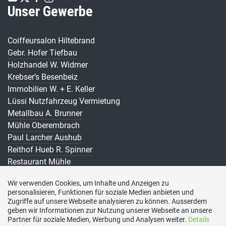
Unser Gewerbe
Coiffeursalon Hiltebrand
Gebr. Hofer Tiefbau
Holzhandel W. Widmer
Krebser’s Besenbeiz
Immobilien W. + E. Keller
Lüssi Nutzfahrzeug Vermietung
Metallbau A. Brunner
Mühle Oberembrach
Paul Larcher Aushub
Reithof Hueb R. Spinner
Restaurant Mühle
Restaurant zur Rose u. Baumann
Wir verwenden Cookies, um Inhalte und Anzeigen zu
Schlosserei F. Moser
personalisieren, Funktionen für soziale Medien anbieten und
Susann’s Besenbeiz s. Spinner
Zugriffe auf unsere Webseite analysieren zu können. Ausserdem
geben wir Informationen zur Nutzung unserer Webseite an unsere
Partner für soziale Medien, Werbung und Analysen weiter.
Details