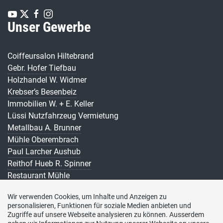
Unser Gewerbe
Coiffeursalon Hiltebrand
Gebr. Hofer Tiefbau
Holzhandel W. Widmer
Krebser’s Besenbeiz
Immobilien W. + E. Keller
Lüssi Nutzfahrzeug Vermietung
Metallbau A. Brunner
Mühle Oberembrach
Paul Larcher Aushub
Reithof Hueb R. Spinner
Restaurant Mühle
Restaurant zur Rose u. Baumann
Wir verwenden Cookies, um Inhalte und Anzeigen zu
Schlosserei F. Moser
personalisieren, Funktionen für soziale Medien anbieten und
Susann’s Besenbeiz s. Spinner
Zugriffe auf unsere Webseite analysieren zu können. Ausserdem